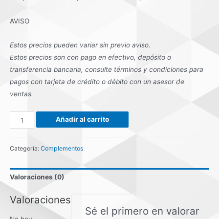
AVISO
Estos precios pueden variar sin previo aviso.
Estos precios son con pago en efectivo, depósito o
transferencia bancaria, consulte términos y condiciones para
pagos con tarjeta de crédito o débito con un asesor de
ventas.
SENSOR
Añadir al carrito
DIGITAL
INTRAORAL
Categoría:
Complementos
CORIX
T2
Valoraciones (0)
cantidad
Valoraciones
Sé el primero en valorar