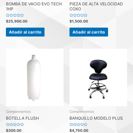
BOMBA DE VACIO EVO TECH
PIEZA DE ALTA VELOCIDAD
1HP
COXO
Valorado
Valorado
$
25,900.00
$
1,500.00
con
con
0
0
de
de
Añadir al carrito
Añadir al carrito
5
5
Complementos
Complementos
BOTELLA FLUSH
BANQUILLO MODELO PLUS
Valorado
Valorado
$
300.00
$
4,750.00
con
con