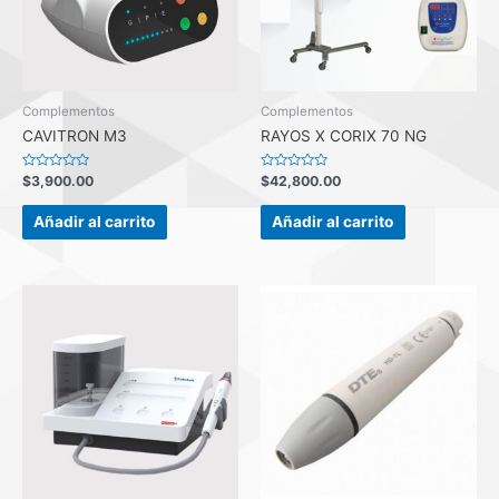
Complementos
Complementos
CAVITRON M3
RAYOS X CORIX 70 NG
Valorado
Valorado
$
3,900.00
$
42,800.00
con
con
0
0
de
de
Añadir al carrito
Añadir al carrito
5
5