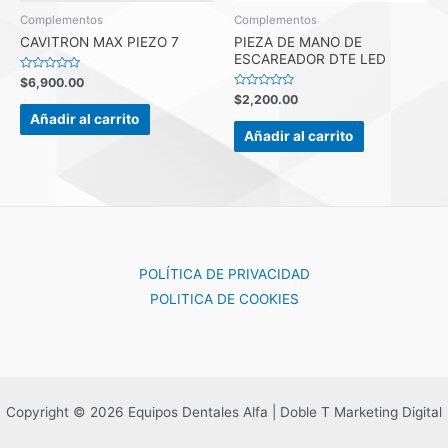
Complementos
Complementos
CAVITRON MAX PIEZO 7
PIEZA DE MANO DE
ESCAREADOR DTE LED
Valorado
$
6,900.00
con
Valorado
$
2,200.00
0
con
de
Añadir al carrito
0
5
de
Añadir al carrito
5
POLÍTICA DE PRIVACIDAD
POLITICA DE COOKIES
Copyright © 2026 Equipos Dentales Alfa | Doble T Marketing Digital