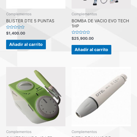
Complementos
Complementos
BLISTER DTE 5 PUNTAS
BOMBA DE VACIO EVO TECH
1HP
Valorado
$
1,400.00
con
Valorado
$
25,900.00
0
con
de
Añadir al carrito
0
5
de
Añadir al carrito
5
Complementos
Complementos