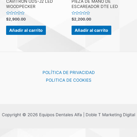
CAVITRON UDS-J2 LED
PIEZA DE MANO DE
WOODPECKER
ESCAREADOR DTE LED
Valorado
Valorado
$
2,900.00
$
2,200.00
con
con
0
0
de
de
Añadir al carrito
Añadir al carrito
5
5
POLÍTICA DE PRIVACIDAD
POLITICA DE COOKIES
Copyright © 2026 Equipos Dentales Alfa | Doble T Marketing Digital