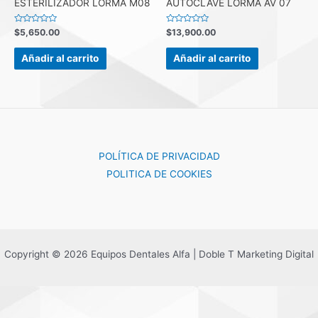
ESTERILIZADOR LORMA M08
AUTOCLAVE LORMA AV 07
Valorado
Valorado
$
5,650.00
$
13,900.00
con
con
0
0
de
de
Añadir al carrito
Añadir al carrito
5
5
POLÍTICA DE PRIVACIDAD
POLITICA DE COOKIES
Copyright © 2026 Equipos Dentales Alfa | Doble T Marketing Digital